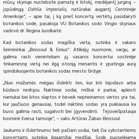
mūsų skyriuje nustebsite pamatę ir kitokį, medėjantį jurginą –
įspūdingą
Dahlia imperialis,
natūraliai augantį Centrinėje
Amerikoje“, – apie tai, į ką prieš koncertą vertėtų pasidairyti
botanikos sode, pasakoja VU Botanikos sodo Vingio skyriaus
vadovė dr. Regina Juodkaitė.
Kad botanikos sodas magiška vieta, sutinka ir vakaro
šeimininkai „Beissoul & Einius“. Atlikėjų nuomone, vargu, ar
galima rasti vieninteliam jų vasaros koncertui sostinėje
tinkamesnę vietą nei ilgą istoriją menantis ir ypatinga aurą
spinduliuojantis botanikos sodas miesto širdyje.
„Nuo mažumės mėgau išslinkti ten, kur kiti bijodavo arba
būdavo nedrąsu. Naktiniai sodai, miškai ir parkai, apleisti
namukai bei kitos slaptos ir beveik neprieinamos vietos yra tai,
kur jaučiuosi geriausiai, todel naktinis sodas yra puikiausia ka
buvo galima rasti, sugalvoti bei įgyvendinti. Teįsiviešpatauja
kosminė šviesa tamsoje“, – sako Artūras Žabas-Beissoul.
Jaukumo ir išskirtinumo tiek pačiam sodui, tiek čia vykstantiems
koncertams suteikia ilgaamžiai medžiai. Sode puoselėjama