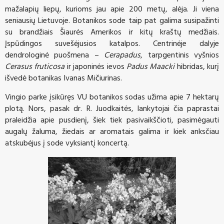
mažalapių liepų, kurioms jau apie 200 metų, alėja. Ji viena
seniausių Lietuvoje. Botanikos sode taip pat galima susipažinti
su brandžiais Šiaurės Amerikos ir kitų kraštų medžiais.
Įspūdingos suvešėjusios katalpos. Centrinėje dalyje
dendrologinė puošmena –
Cerapadus
, tarpgentinis vyšnios
Cerasus fruticosa
ir japoninės ievos
Padus Maacki
hibridas, kurį
išvedė botanikas Ivanas Mičiurinas.
Vingio parke įsikūręs VU botanikos sodas užima apie 7 hektarų
plotą. Nors, pasak dr. R. Juodkaitės, lankytojai čia paprastai
praleidžia apie pusdienį, šiek tiek pasivaikščioti, pasimėgauti
augalų žaluma, žiedais ar aromatais galima ir kiek anksčiau
atskubėjus į sode vyksiantį koncertą.