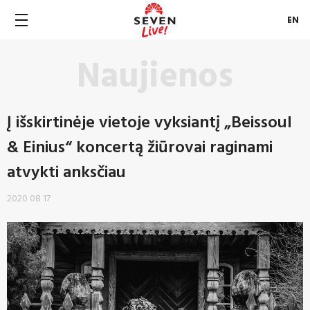
EN
Naujienos
Į išskirtinėje vietoje vyksiantį „Beissoul
& Einius“ koncertą žiūrovai raginami
atvykti anksčiau
2020 08 17