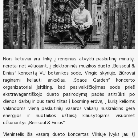
Nors lietuviai yra linkę į renginius atvykti paskutinę minutę,
neretai net vėluojant, į elektroninės muzikos dueto „Beissoul &
Einius“ koncertą VU botanikos sode, Vingio skyriuje, žiūrovai
raginami keliauti anksčiau. „Space Garden“ koncerto
organizatoriai įsitikinę, kad pasivaikščiojimas sode prieš
ekstravagantiškojo dueto pasirodymą padės atitrūkti po
dienos darbų ir bus tarsi tiltas į kosminę erdvę, į kurią kelioms
valandoms vieną paskutinių vasaros vakarų nuskraidins gerą
energijos ir nuotaikos užtaisą klausytojams visuomet
užkuriantys „Beissoul & Einius“.
Vienintelis šia vasarą dueto koncertas Vilniuje įvyks jau šį