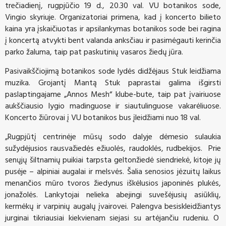
trečiadienį, rugpjūčio 19 d., 20.30 val. VU botanikos sode,
Vingio skyriuje. Organizatoriai primena, kad į koncerto bilieto
kaina yra įskaičiuotas ir apsilankymas botanikos sode bei ragina
į koncertą atvykti bent valanda anksčiau ir pasimėgauti kerinčia
parko žaluma, taip pat paskutinių vasaros žiedų jūra.
Pasivaikščiojimą botanikos sode lydės didžėjaus Stuk leidžiama
muzika. Grojantį Mantą Stuk paprastai galima išgirsti
paslaptingajame „Annos Mesh“ klube-bute, taip pat įvairiuose
aukščiausio lygio madinguose ir siautulinguose vakarėliuose.
Koncerto žiūrovai į VU botanikos bus įleidžiami nuo 18 val.
„Rugpjūtį centrinėje mūsų sodo dalyje dėmesio sulaukia
sužydėjusios rausvažiedės ežiuolės, raudoklės, rudbekijos. Prie
senųjų šiltnamių puikiai tarpsta geltonžiedė siendriekė, kitoje jų
pusėje – alpiniai augalai ir melsvės. Šalia senosios jėzuitų laikus
menančios mūro tvoros žiedynus iškėlusios japoninės plukės,
jonažolės. Lankytojai nelieka abejingi suvešėjusių asiūklių,
kermėkų ir varpinių augalų įvairovei.
Palengva besiskleidžiantys
jurginai tikriausiai kiekvienam siejasi su artėjančiu rudeniu. O