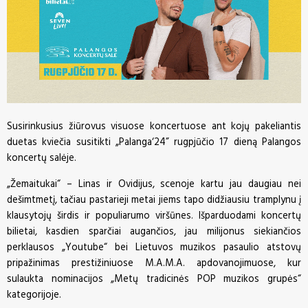
Susirinkusius žiūrovus visuose koncertuose ant kojų pakeliantis
duetas kviečia susitikti „Palanga‘24” rugpjūčio 17 dieną Palangos
koncertų salėje.
„Žemaitukai“ – Linas ir Ovidijus, scenoje kartu jau daugiau nei
dešimtmetį, tačiau pastarieji metai jiems tapo didžiausiu tramplynu į
klausytojų širdis ir populiarumo viršūnes. Išparduodami koncertų
bilietai, kasdien sparčiai augančios, jau milijonus siekiančios
perklausos „Youtube“ bei Lietuvos muzikos pasaulio atstovų
pripažinimas prestižiniuose M.A.M.A. apdovanojimuose, kur
sulaukta nominacijos „Metų tradicinės POP muzikos grupės“
kategorijoje.