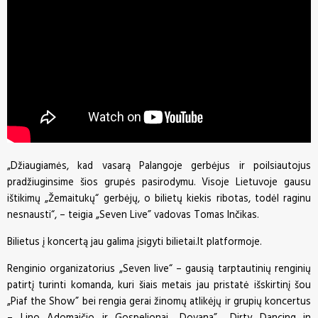
„Džiaugiamės, kad vasarą Palangoje gerbėjus ir poilsiautojus
pradžiuginsime šios grupės pasirodymu. Visoje Lietuvoje gausu
ištikimų „Žemaitukų“ gerbėjų, o bilietų kiekis ribotas, todėl raginu
nesnausti“, – teigia „Seven Live” vadovas Tomas Inčikas.
Bilietus į koncertą jau galima įsigyti
bilietai.lt
platformoje.
Renginio organizatorius „Seven live“ – gausią tarptautinių renginių
patirtį turinti komanda, kuri šiais metais jau pristatė išskirtinį šou
„Piaf the Show” bei rengia gerai žinomų atlikėjų ir grupių koncertus
– Lino Adomaičio ir Gospeljonai „Dovana”, „Dirty Dancing in