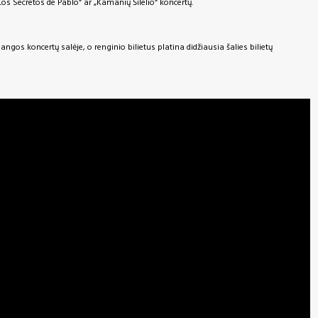
Los Secretos de Pablo“ ar „Kamanių Šilelio“ koncertų.
os koncertų salėje, o renginio bilietus platina didžiausia šalies bilietų