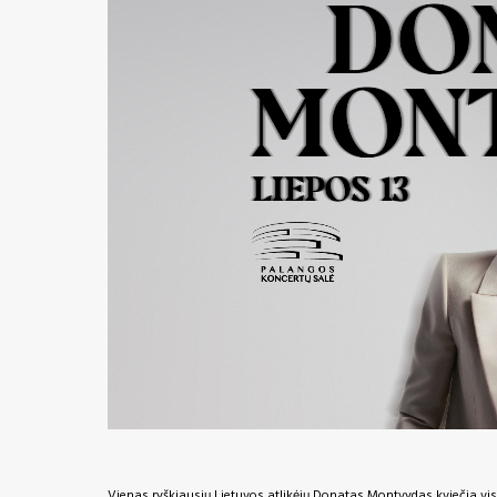
Vienas ryškiausių Lietuvos atlikėjų Donatas Montvydas kviečia visu