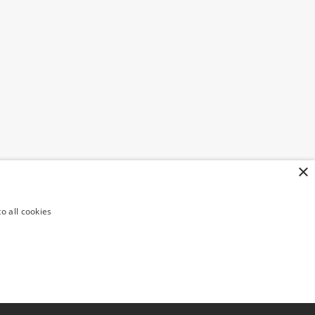
×
o all cookies
FIED