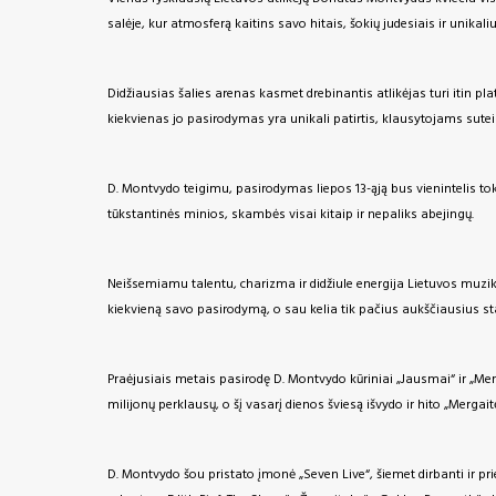
salėje, kur atmosferą kaitins savo hitais, šokių judesiais ir unikaliu
Didžiausias šalies arenas kasmet drebinantis atlikėjas turi itin pl
kiekvienas jo pasirodymas yra unikali patirtis, klausytojams sute
D. Montvydo teigimu, pasirodymas liepos 13-ąją bus vienintelis tok
tūkstantinės minios, skambės visai kitaip ir nepaliks abejingų.
Neišsemiamu talentu, charizma ir didžiule energija Lietuvos muzikos
kiekvieną savo pasirodymą, o sau kelia tik pačius aukščiausius sta
Praėjusiais metais pasirodę D. Montvydo kūriniai „Jausmai“ ir „Me
milijonų perklausų, o šį vasarį dienos šviesą išvydo ir hito „Mergai
D. Montvydo šou pristato įmonė „Seven Live“, šiemet dirbanti ir pr