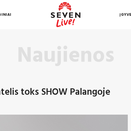
INIAI
ĮGYV
Naujienos
telis toks SHOW Palangoje