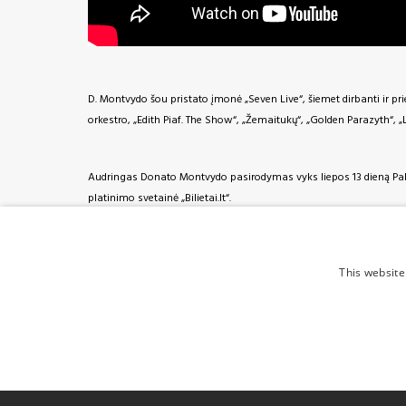
D. Montvydo šou pristato įmonė „Seven Live“, šiemet dirbanti ir pr
orkestro, „Edith Piaf. The Show“, „Žemaitukų“, „Golden Parazyth“, „
Audringas Donato Montvydo pasirodymas vyks liepos 13 dieną Palang
platinimo svetainė „Bilietai.lt“.
This website