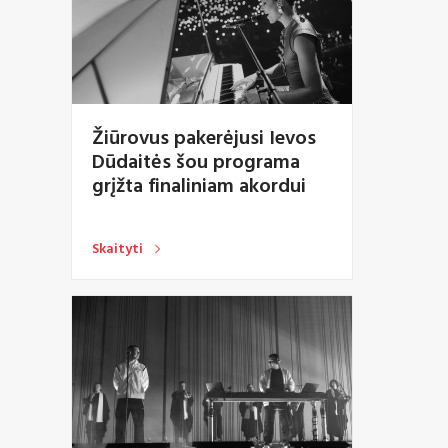
Žiūrovus pakerėjusi Ievos
Dūdaitės šou programa
grįžta finaliniam akordui
Skaityti