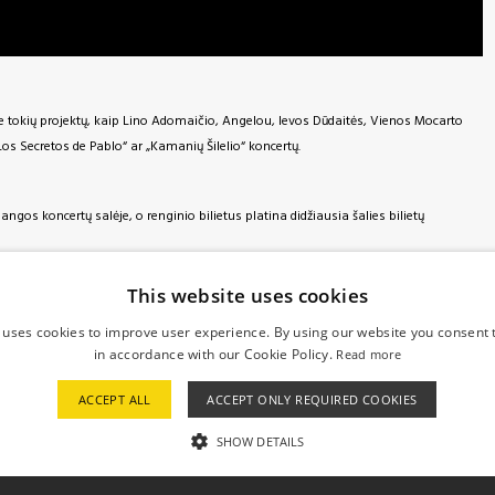
ie tokių projektų, kaip Lino Adomaičio, Angelou, Ievos Dūdaitės, Vienos Mocarto
Los Secretos de Pablo“ ar „Kamanių Šilelio“ koncertų.
os koncertų salėje, o renginio bilietus platina didžiausia šalies bilietų
This website uses cookies
 uses cookies to improve user experience. By using our website you consent t
in accordance with our Cookie Policy.
Read more
ACCEPT ALL
ACCEPT ONLY REQUIRED COOKIES
SHOW DETAILS
STRICTLY NECESSARY
PERFORMANCE
TARGETING
UNCLASSI