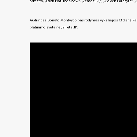
orkestro, „Edith Piaf. The Show“, „Žemaitukų“, „Golden Parazyth“, „
Audringas Donato Montvydo pasirodymas vyks liepos 13 dieną Palang
platinimo svetainė „Bilietai.lt“.