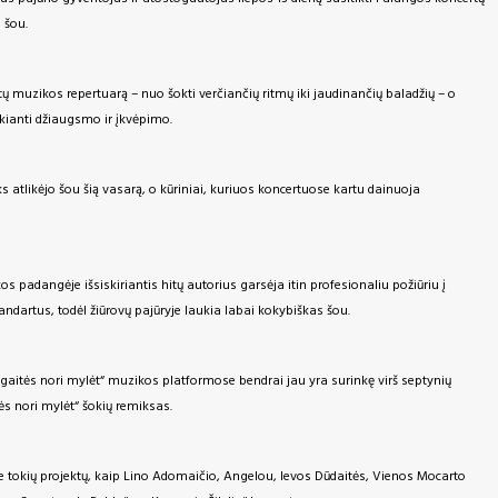
 šou.
atų muzikos repertuarą – nuo šokti verčiančių ritmų iki jaudinančių baladžių – o
ikianti džiaugsmo ir įkvėpimo.
s atlikėjo šou šią vasarą, o kūriniai, kuriuos koncertuose kartu dainuoja
 padangėje išsiskiriantis hitų autorius garsėja itin profesionaliu požiūriu į
ndartus, todėl žiūrovų pajūryje laukia labai kokybiškas šou.
rgaitės nori mylėt“ muzikos platformose bendrai jau yra surinkę virš septynių
tės nori mylėt“ šokių remiksas.
ie tokių projektų, kaip Lino Adomaičio, Angelou, Ievos Dūdaitės, Vienos Mocarto