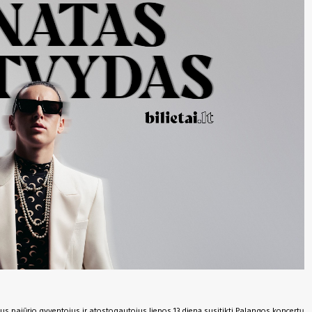
s pajūrio gyventojus ir atostogautojus liepos 13 dieną susitikti Palangos koncertų