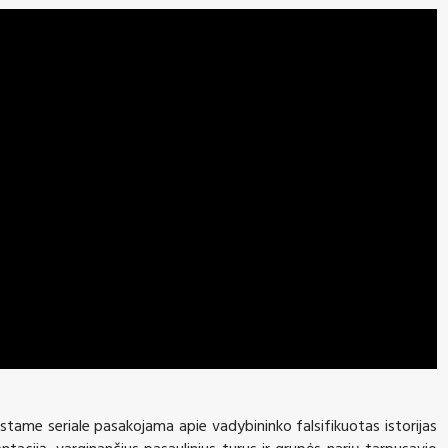
eistame seriale pasakojama apie vadybininko falsifikuot
a
s istorijas
entaciją, varginančius pasaulinius turus ir grupės narių tarpusavio