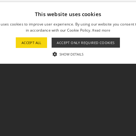
This website uses cookies
 uses cookies to improve user experience. By using our website you consent t
in accordance with our Cookie Policy.
Read more
ACCEPT ALL
ACCEPT ONLY REQUIRED COOKIES
SHOW DETAILS
STRICTLY NECESSARY
PERFORMANCE
TARGETING
UNCLASSI
Strictly necessary
Performance
Targeting
Unclassified
 as user login and account management. The website cannot be used properly without str
ription
cookie is used by Cookie-Script.com service to remember visitor cookie consent prefere
 properly.