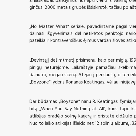
ginčus. 2000 metais grupės išsiskirstė, tačiau po ašt
„No Matter What“ seriale, pavadintame pagal vieną
dalinasi išgyvenimais dėl netikėtos penktojo nari
pateikia ir kontraversiškus ėjimus vardan šlovės atli
„Devintąjį dešimtmetį
prisimenu, kaip per migl
ą.
199
pinigų neturėjome. Laikraštyje pamačiau skelbim
dainuoti, mėgau sceną. Atėjau į perklausą, o ten eil
„Boyzone“
lyderis Ronanas Keatingas, vėliau inicija
Dar būdamas „Boyzone“ nariu R. Keatingas žymiajam 
hitą „When You Say Nothing at All“, kuris tapo kla
atlikėjas pradėjo solinę karjerą ir pristatė didžiul
Nuo to laiko atlikėjas išleido net
12
solinių albumų
, 3