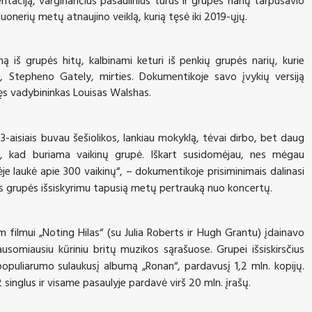
uonerių metų atnaujino veiklą, kurią tęsė iki 2019-ųjų.
 iš grupės hitų, kalbinami keturi iš penkių grupės narių, kurie
o, Step
h
eno Gately, mirties. Dokumentikoje savo įvykių versiją
kęs vadybininkas
Louisas Walshas.
3-aisiais
buvau šešiolikos,
lank
iau
mokykl
ą
,
tėvai dirbo, bet daug
ą, kad buriama vaikinų grupė. Iškart susidomėjau
, nes
mėgau
ėje laukė apie
300
vaikinų“,
– dokumentikoje prisiminimais dalinasi
vęs grupės išsiskyrimu tapusią metų pertrauką nuo koncertų.
filmui „Noting Hilas“ (su Julia Roberts ir Hugh Grantu) įdainavo
usomiausiu kūriniu britų muzikos sąrašuose. Grupei išsiskirsčius
io populiarumo sulaukusį albumą „Ronan“, pardavusį
1,2 mln.
kopijų.
2 singlus ir visame pasaulyje
pardavė virš
2
0
m
ln. įrašų.