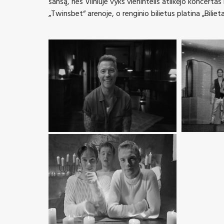
šansą, nes Vilniuje vyks vienintelis atlikėjo koncertas
„Twinsbet“ arenoje, o renginio bilietus platina „Bilietai