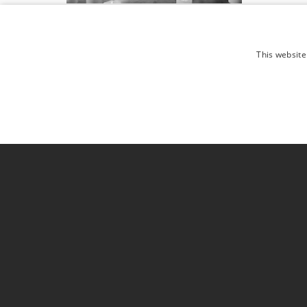
This website
Strictly necessary cookies allow core website functionality such
Provider /
Name
Expiration
Desc
Domain
CookieScriptConsent
1 month
This 
CookieScript
work
.sevenlive.lt