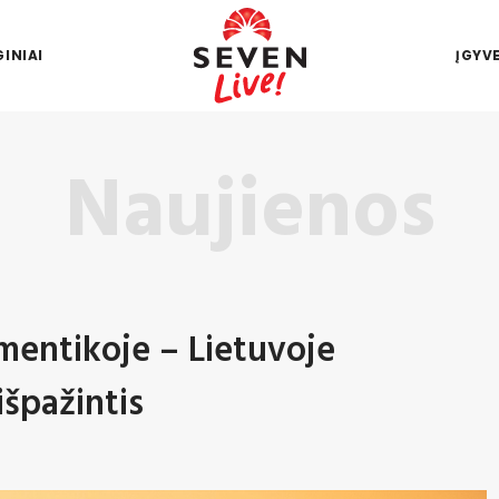
INIAI
ĮGYV
Naujienos
entikoje – Lietuvoje
išpažintis