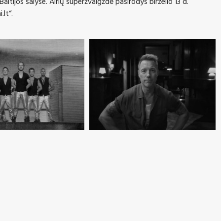
 Baltijos šalyse. Airių superžvaigždė pasirodys
birž
elio
13 d.
.lt“.