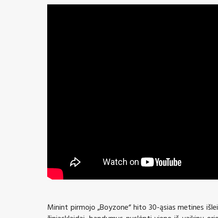
Minint pirmojo
„Boyzone“
hito 3
0
-ąsias metines išl
žiniasklaidai, bandymus nuslėpti vieno iš vaikinų ori