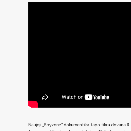
Naujoji „Boyzone“ dokumentika tapo tikra dovana R. 