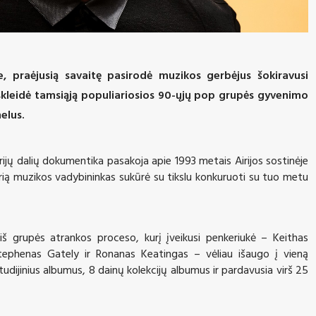
, praėjusią savaitę pasirodė muzikos gerbėjus šokiravusi
skleidė tamsiąją populiariosios
90
-ųjų pop grupės gyvenimo
elus.
rijų dalių dokumentika pasakoja apie 1993 metais Airijos sostinėje
ią muzikos vadybininkas sukūrė su tikslu konkuruoti su tuo metu
iš grupės atrankos proceso, kurį įveikusi penkeriukė – Keithas
ephenas Gately ir Ronanas Keatingas – vėliau išaugo į vieną
studijinius albumus, 8 dainų kolekcijų albumus ir pardavusia virš 25