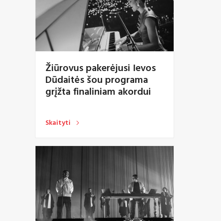
Žiūrovus pakerėjusi Ievos
Dūdaitės šou programa
grįžta finaliniam akordui
Skaityti