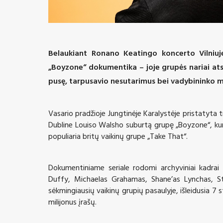
Belaukiant Ronano Keatingo koncerto Vilniuje
„Boyzone“
dokumentika
– joje grupės nariai at
pusę, tarpusavio nesutarimus bei vadybininko m
Vasario pradžioje Jungtinėje Karalystėje pristatyta t
Dubline
Louiso Walsho suburtą
grupę „Boyzone“, kur
populiaria britų vaikinų grupe
„Take That“.
Dokumentiniame seriale rodomi archyviniai kadrai 
Duffy, Michaelas Grahamas, Shane’as Lynchas, St
sėkmingiausių vaikinų grupių pasaulyje, išleidusia 7 
milijonus įrašų.